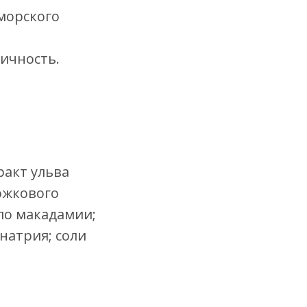
морского
тичность.
ракт ульва
рожкового
сло макадамии;
 натрия; соли