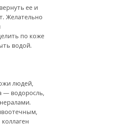
вернуть ее и
т. Желательно
и
елить по коже
ыть водой.
ожи людей,
а — водоросль,
нералами.
ивоотечным,
 коллаген