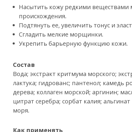
Насытить кожу редкими веществами 
происхождения.
Подтянуть ее, увеличить тонус и элас
Сгладить мелкие морщинки.
Укрепить барьерную функцию кожи.
Состав
Вода; экстракт критмума морского; экст
лактука; гидрованс; пантенол; камедь 
дерева; коллаген морской; аргинин; ма
цитрат серебра; сорбат калия; альгинат
моря.
Как применять