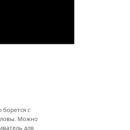
 борется с
головы. Можно
киватель для