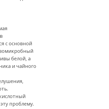
мая
в
ся с основной
ивомикробный
ивы белой, а
ика и чайного
елушения,
оть.
окислотный
эту проблему.