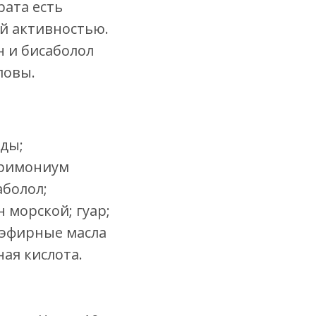
рата есть
й активностью.
н и бисаболол
ловы.
еды;
тримониум
аболол;
н морской; гуар;
 эфирные масла
ая кислота.