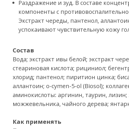
Раздражение и зуд. В составе концент
компоненты с противовоспалительно
Экстракт череды, пантенол, аллантои
успокаивают чувствительную кожу го
Состав
Вода; экстракт ивы белой; экстракт чер
стеариновая кислота; рициниол; беген
хлорид; пантенол; пиритион цинка; бис
аллантоин; o-cymen-5-ol (Biosol); коллаге
аминокислоты: аргинин, таурин, лизин;
можжевельника, чайного дерева; янтарн
Как применять