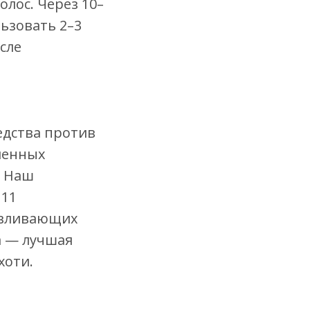
олос. Через 10–
ьзовать 2–3
сле
едства против
ленных
. Наш
 11
авливающих
а — лучшая
хоти.